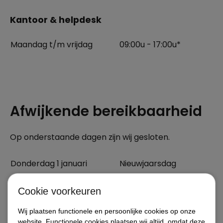
Kantoor & helpdesk
Maandag t/m vrijdag
09:00u - 17:00u*
Afwijkende bereikbaarheid
Op onderstaande dagen zijn wij gesloten.
Donderdag 1 januari
Nieuwjaarsdag
Maandag 6 april
Tweede Paasdag
Cookie voorkeuren
Maandag 27 april
Koningsdag
Wij plaatsen functionele en persoonlijke cookies op onze
Donderdag 14 mei
Hemelvaartsdag
website. Functionele cookies plaatsen wij altijd, omdat deze