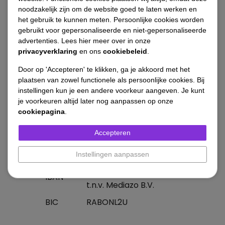
Maandag 25 mei
Tweede Pinksterdag
noodzakelijk zijn om de website goed te laten werken en
het gebruik te kunnen meten. Persoonlijke cookies worden
Vrijdag 25 december
Eerste Kerstdag
gebruikt voor gepersonaliseerde en niet-gepersonaliseerde
advertenties. Lees hier meer over in onze
privacyverklaring
en ons
cookiebeleid
.
Door op 'Accepteren' te klikken, ga je akkoord met het
plaatsen van zowel functionele als persoonlijke cookies. Bij
instellingen kun je een andere voorkeur aangeven. Je kunt
je voorkeuren altijd later nog aanpassen op onze
Algemene gegevens
cookiepagina
.
Accepteren
KVK nr.
14634070
BTW nr.
NL80 50 81 288 B01
Instellingen aanpassen
NL50 RABO 0150 1843 52
IBAN
t.n.v. Mediazo B.V.
BIC
RABONL2U