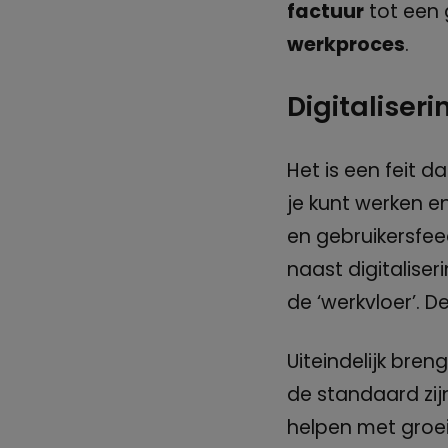
factuur
tot een
werkproces
.
Digitaliseri
Het is een feit d
je kunt werken en
en gebruikersfee
naast digitalise
de ‘werkvloer’. D
Uiteindelijk bre
de standaard zij
helpen met groei