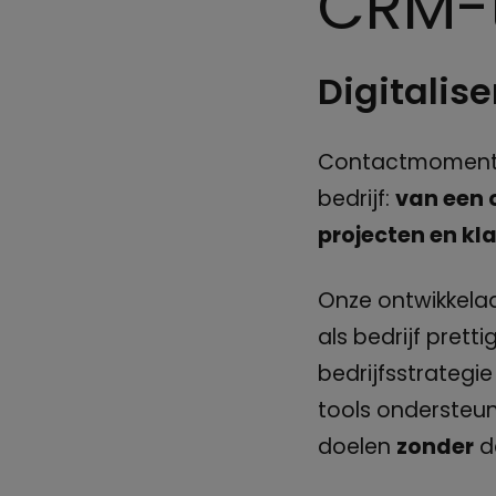
CRM-t
Digitalis
Contactmomenten
bedrijf:
van een 
projecten en kl
Onze ontwikkela
als bedrijf pretti
bedrijfsstrategi
tools ondersteun
doelen
zonder
d