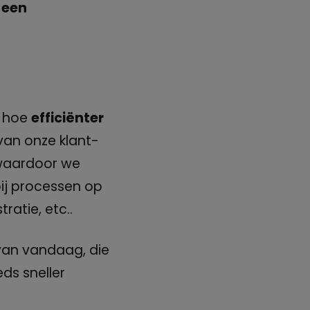
 een
, hoe
efficiënter
 van onze klant-
 waardoor we
ij processen op
ratie, etc..
 van vandaag, die
ds sneller