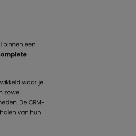
l binnen een
 complete
ikkeld waar je
in zowel
kheden. De CRM-
ehalen van hun