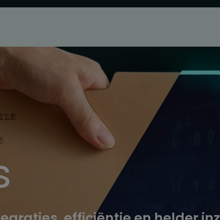
s
egraties, efficiëntie en helder in