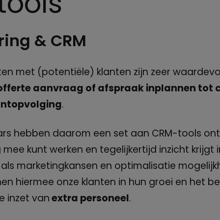
ools
ering & CRM
 met (potentiële) klanten zijn zeer waardevo
offerte aanvraag of afspraak inplannen tot
antopvolging
.
ars hebben daarom een set aan CRM-tools ontw
g mee kunt werken en tegelijkertijd inzicht krijgt 
e als marketingkansen en optimalisatie mogelij
en hiermee onze klanten in hun groei en het b
e inzet van
extra personeel
.