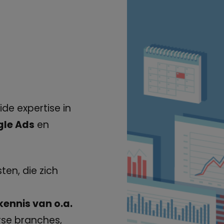
ide expertise in
le Ads
en
ten, die zich
ennis van o.a.
erse branches,