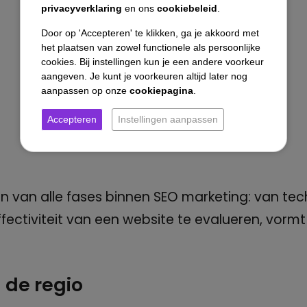
privacyverklaring
en ons
cookiebeleid
.
Door op 'Accepteren' te klikken, ga je akkoord met
het plaatsen van zowel functionele als persoonlijke
cookies. Bij instellingen kun je een andere voorkeur
aangeven. Je kunt je voorkeuren altijd later nog
aanpassen op onze
cookiepagina
.
Accepteren
Instellingen aanpassen
en van alle fases binnen SEO marketing: van te
ectiviteit van een website te evalueren, vormt
 de regio