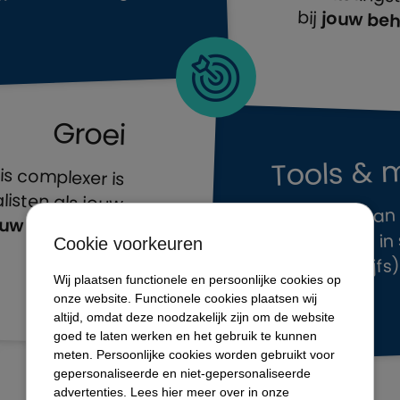
bij
jouw beh
Groei
Tools & 
eis complexer is
listen als jouw
Door inzet van
uw doel wordt
tools zijn wij 
Cookie voorkeuren
ons doel!
deze (bedrijfs
Wij plaatsen functionele en persoonlijke cookies op
onze website. Functionele cookies plaatsen wij
altijd, omdat deze noodzakelijk zijn om de website
goed te laten werken en het gebruik te kunnen
meten. Persoonlijke cookies worden gebruikt voor
gepersonaliseerde en niet-gepersonaliseerde
advertenties. Lees hier meer over in onze