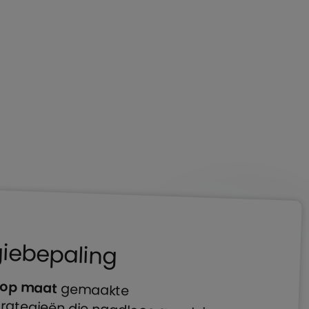
giebepaling
op maat
gemaakte
marketingstrategieën die naadloos aansluiten