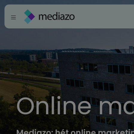
Online ma
Mediazo: hét online market