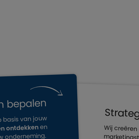
n bepalen
Strate
 basis van jouw
en
n ontdekken
Wij creëren
ouw onderneming.