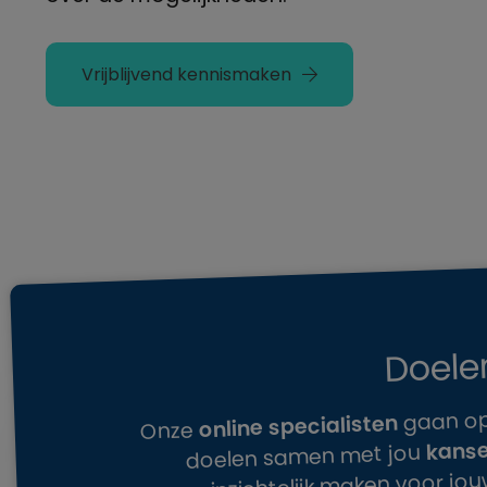
Vrijblijvend kennismaken
Doele
gaan op
online specialisten
Onze
kanse
doelen samen met jou
inzichtelijk maken voor j