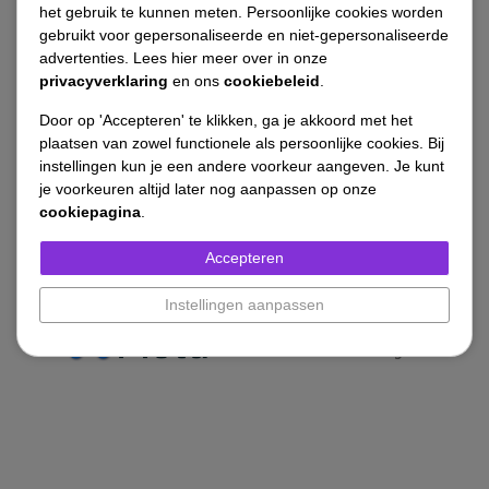
het gebruik te kunnen meten. Persoonlijke cookies worden
gebruikt voor gepersonaliseerde en niet-gepersonaliseerde
advertenties. Lees hier meer over in onze
privacyverklaring
en ons
cookiebeleid
.
Volledige regie
Door op 'Accepteren' te klikken, ga je akkoord met het
plaatsen van zowel functionele als persoonlijke cookies. Bij
Eén partner die overzicht houdt en richting
instellingen kun je een andere voorkeur aangeven. Je kunt
bepaalt.
je voorkeuren altijd later nog aanpassen op onze
cookiepagina
.
Accepteren
Instellingen aanpassen