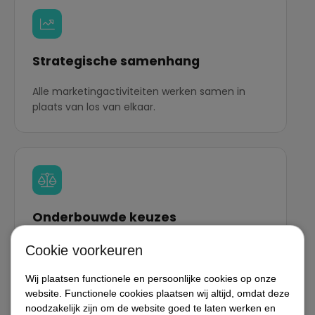
Strategische samenhang
Alle marketingactiviteiten werken samen in
plaats van los van elkaar.
Onderbouwde keuzes
We combineren data, expertise en
Cookie voorkeuren
praktijkervaring om de juiste keuzes te maken
en bij te sturen.
Wij plaatsen functionele en persoonlijke cookies op onze
website. Functionele cookies plaatsen wij altijd, omdat deze
noodzakelijk zijn om de website goed te laten werken en