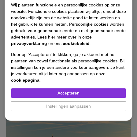
Wij plaatsen functionele en persoonlijke cookies op onze
Contentmarketing
website. Functionele cookies plaatsen wij altijd, omdat deze
noodzakelijk zijn om de website goed te laten werken en
Bereik jouw doelgroep met de juiste boodschap op
het gebruik te kunnen meten. Persoonlijke cookies worden
gebruikt voor gepersonaliseerde en niet-gepersonaliseerde
het juiste kanaal.
advertenties. Lees hier meer over in onze
privacyverklaring
en ons
cookiebeleid
.
Door op 'Accepteren' te klikken, ga je akkoord met het
Lees meer over contentmarketing
plaatsen van zowel functionele als persoonlijke cookies. Bij
instellingen kun je een andere voorkeur aangeven. Je kunt
je voorkeuren altijd later nog aanpassen op onze
cookiepagina
.
Accepteren
Instellingen aanpassen