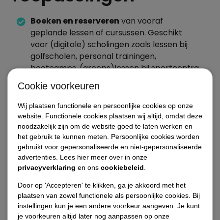
Boeken en reserveren
van vooraf
geplande lessen of cursussen. Geschikt
voor (digitale) scholingen zoals lessen bij
golfscholen, personal trainingen,
bootcamps, (groeps)lessen bij sportcentra
en meer.
Cookie voorkeuren
Jouw aanbod is te boeken door middel van
Wij plaatsen functionele en persoonlijke cookies op onze
een
automatisch te verlengen
website. Functionele cookies plaatsen wij altijd, omdat deze
maandelijks prepaid abonnement en af te
noodzakelijk zijn om de website goed te laten werken en
rekenen aan een online kassa.
het gebruik te kunnen meten. Persoonlijke cookies worden
gebruikt voor gepersonaliseerde en niet-gepersonaliseerde
Stel eenvoudig medewerkers/instructeurs
advertenties. Lees hier meer over in onze
beschikbaar tijdens vooraf
bepaalde
privacyverklaring
en ons
cookiebeleid
.
tijden
waarin men vrij zijn les kan boeken.
Door op 'Accepteren' te klikken, ga je akkoord met het
plaatsen van zowel functionele als persoonlijke cookies. Bij
Staat jouw gewenste toepassing hier niet bij? Leg
instellingen kun je een andere voorkeur aangeven. Je kunt
je voorkeuren altijd later nog aanpassen op onze