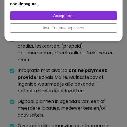
het voor aan onze adviseurs!
cookiepagina
.
Accepteren
Functies
Instellingen aanpassen
Diverse manieren van afrekenen
zoals
credits, leskaarten, (prepaid)
abonnementen, direct online afrekenen en
meer.
Integratie met diverse
online payment
providers
zoals Mollie, Multisafepay of
Ingenico waarmee je alle bekende
betaalmiddelen kunt inzetten.
Digitaal plannen in agenda’s van een of
meerdere locaties, medewerkers en/of
activiteiten.
Overzichtelijke omgeving geïntegreerd in