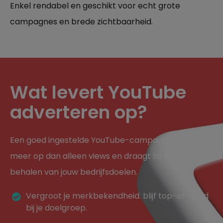
Enkel rendabel en geschikt voor echt grote
campagnes en brede zichtbaarheid.
Wat levert YouTube
adverteren op?
Een goed ingestelde YouTube-campagne levert
meer op dan alleen views en draagt bij aan het
behalen van jouw bedrijfsdoelen.
Vergroot je merkbekendheid: blijf top-of-mind
bij je doelgroep.