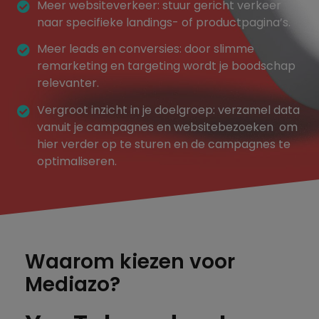
Meer websiteverkeer: stuur gericht verkeer
naar specifieke landings- of productpagina’s.
Meer leads en conversies: door slimme
remarketing en targeting wordt je boodschap
relevanter.
Vergroot inzicht in je doelgroep: verzamel data
vanuit je campagnes en websitebezoeken om
hier verder op te sturen en de campagnes te
optimaliseren.
Waarom kiezen voor
Mediazo?