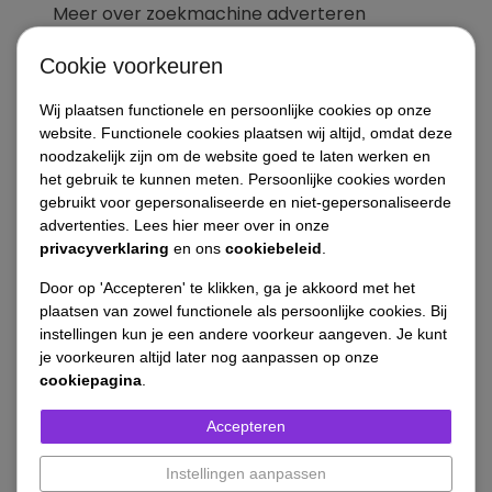
Meer over zoekmachine adverteren
Cookie voorkeuren
Wij plaatsen functionele en persoonlijke cookies op onze
website. Functionele cookies plaatsen wij altijd, omdat deze
noodzakelijk zijn om de website goed te laten werken en
het gebruik te kunnen meten. Persoonlijke cookies worden
Sociale media
gebruikt voor gepersonaliseerde en niet-gepersonaliseerde
advertenties. Lees hier meer over in onze
adverteren
privacyverklaring
en ons
cookiebeleid
.
Door op 'Accepteren' te klikken, ga je akkoord met het
Het gebruik van sociale media is vandaag de dag zo
plaatsen van zowel functionele als persoonlijke cookies. Bij
instellingen kun je een andere voorkeur aangeven. Je kunt
hoog dat ook daar uw potentiele klanten zich
je voorkeuren altijd later nog aanpassen op onze
bevinden. Welke sociale media zet ik in, wat wil ik
cookiepagina
.
bereiken hiermee, hoe gaan we dit bijhouden. Al deze
Accepteren
vraagstukken kunnen wij volledig in ontlasten ofwel
Instellingen aanpassen
samen met u uitvoeren. Opzetten en beheren