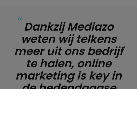
Dankzij Mediazo
weten wij telkens
meer uit ons bedrijf
te halen, online
marketing is key in
de hedendaagse
wereld.
Bryan Finders , Vloerverwarming Limburg